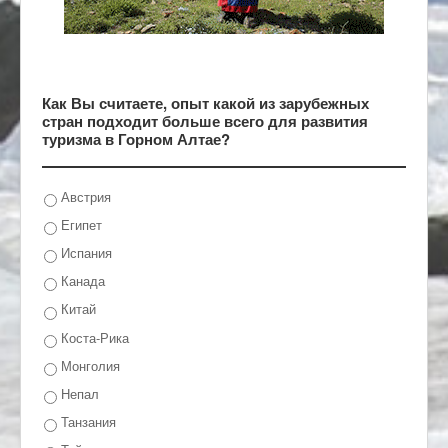
Как Вы считаете, опыт какой из зарубежных
стран подходит больше всего для развития
туризма в Горном Алтае?
Австрия
Египет
Испания
Канада
Китай
Коста-Рика
Монголия
Непал
Танзания