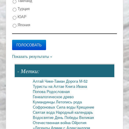
Тайланд
Турция
ЮАР
Япония
- Метки:
Алтай
Чике-Таман
Дорога М-52
Туристы на Алтае
Книга Ивана
Попова
Родословная
Генеалогическое древо
Кумандинцы
Летопись рода
Софроновых
Сила воды
Крещение
Святая вода
Народный календарь
Водосвятие
День Победы
Великая
Отечественная война
Ойротия
«Легенды Армии с Александром