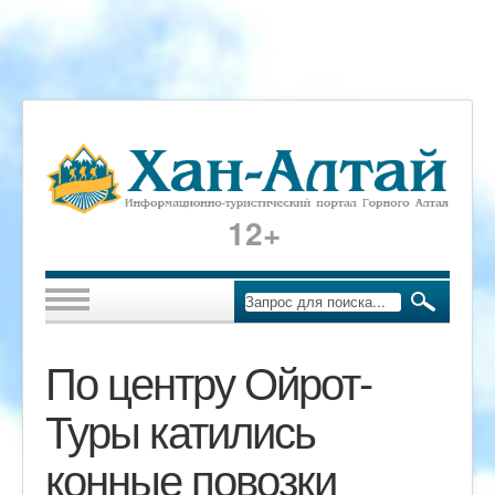
12+
По центру Ойрот-
Туры катились
конные повозки