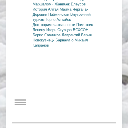
Маршалом»
Жанибек Елеусов
История Алтая
Майма
Чергачак
Деревня Найминская
Внутренний
туризм
Горно-Алтайск
Достопримечательности
Памятник
Ленину
Игорь Огурцов
ВСХСОН
Борис Савинков
Лаврентий Берия
Новокузнецк
Барнаул
о.Михаил
Капранов