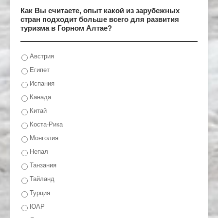
Как Вы считаете, опыт какой из зарубежных
стран подходит больше всего для развития
туризма в Горном Алтае?
Австрия
Египет
Испания
Канада
Китай
Коста-Рика
Монголия
Непал
Танзания
Тайланд
Турция
ЮАР