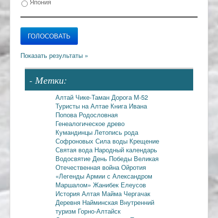
Япония
- Метки:
Алтай
Чике-Таман
Дорога М-52
Туристы на Алтае
Книга Ивана
Попова
Родословная
Генеалогическое древо
Кумандинцы
Летопись рода
Софроновых
Сила воды
Крещение
Святая вода
Народный календарь
Водосвятие
День Победы
Великая
Отечественная война
Ойротия
«Легенды Армии с Александром
Маршалом»
Жанибек Елеусов
История Алтая
Майма
Чергачак
Деревня Найминская
Внутренний
туризм
Горно-Алтайск