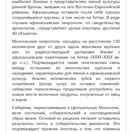
наиболее близкие к представителям ямной культуры
ранней бронзы, жившим на юге Восточно-Европейской
равнины. Афанасьевцы оставили после себя хорошо
сохранившиеся курганы, в том числе на Алтае. В ряде
случаев афанасьевские некрополи, по свидетельству
археологов, «представляют целые кластеры, достигая
40 объектов».
Монгольские некрополи, находясь на расстоянии 130
километров друг от друга вдоль верховьев крупных
рек, по радиоуглеродной датировке близки к
афанасьевским памятникам на Алтае (XXXI–XXIX вв.
до н.э.). Подтверждается также генетическая связь
между останками из монгольских курганов и
находками, характерными для ямной и афанасьевской
культур. Анализ человеческих зубов из первого
погребения Шатар чулуу не оставил сомнений:
сибирские переселенцы продолжали употреблять на
новом месте молочные продукты, полученные от овец
и коров.
Сибиряки, перекочевавшие в Центральную Монголию,
вели охотничий, собирательский и скотоводческий
образ жизни. Основой их рациона питания оставались
результаты охоты и собирательства дикоросов. Это
подтверждает прежние гипотезы о том, что племена