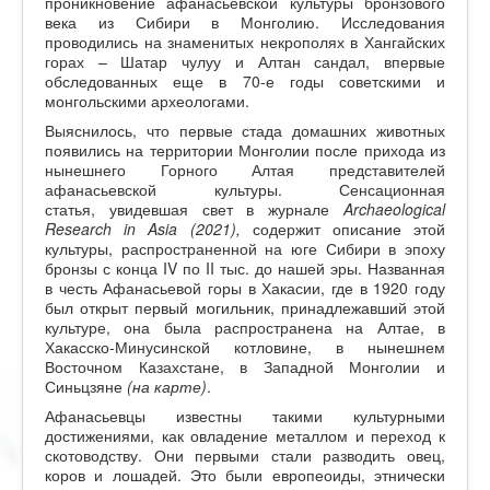
проникновение афанасьевской культуры бронзового
века из Сибири в Монголию. Исследования
проводились на знаменитых некрополях в Хангайских
горах – Шатар чулуу и Алтан сандал, впервые
обследованных еще в 70-е годы советскими и
монгольскими археологами.
Выяснилось, что первые стада домашних животных
появились на территории Монголии после прихода из
нынешнего Горного Алтая представителей
афанасьевской культуры. Сенсационная
статья, увидевшая свет в журнале
Archaeological
Research in Asia (2021),
содержит описание этой
культуры, распространенной на юге Сибири в эпоху
бронзы с конца IV по II тыс. до нашей эры. Названная
в честь Афанасьевой горы в Хакасии, где в 1920 году
был открыт первый могильник, принадлежавший этой
культуре, она была распространена на Алтае, в
Хакасско-Минусинской котловине, в нынешнем
Восточном Казахстане, в Западной Монголии и
Синьцзяне
(на карте)
.
Афанасьевцы известны такими культурными
достижениями, как овладение металлом и переход к
скотоводству. Они первыми стали разводить овец,
коров и лошадей. Это были европеоиды, этнически