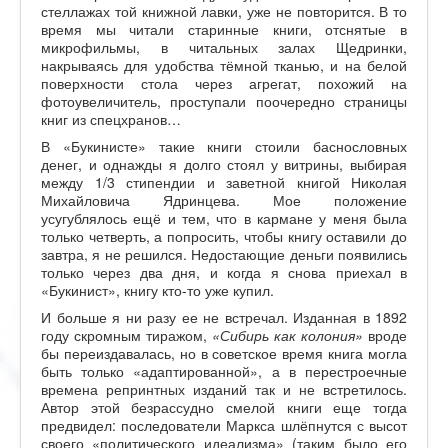
стеллажах той книжной лавки, уже не повторится. В то
время мы читали старинные книги, отснятые в
микрофильмы, в читальных залах Щедринки,
накрываясь для удобства тёмной тканью, и на белой
поверхности стола через агрегат, похожий на
фотоувеличитель, проступали поочередно страницы
книг из спецхранов…
В «Букинисте» такие книги стоили баснословных
денег, и однажды я долго стоял у витрины, выбирая
между 1/3 стипендии и заветной книгой Николая
Михайловича Ядринцева. Мое положение
усугублялось ещё и тем, что в кармане у меня была
только четверть, а попросить, чтобы книгу оставили до
завтра, я не решился. Недостающие деньги появились
только через два дня, и когда я снова приехал в
«Букинист», книгу кто-то уже купил.
И больше я ни разу ее не встречал. Изданная в 1892
году скромным тиражом,
«Сибирь как колония»
вроде
бы переиздавалась, но в советское время книга могла
быть только «адаптированной», а в перестроечные
времена репринтных изданий так и не встретилось.
Автор этой безрассудно смелой книги еще тогда
предвидел: последователи Маркса шлёпнутся с высот
своего «политического идеализма» (таким было его