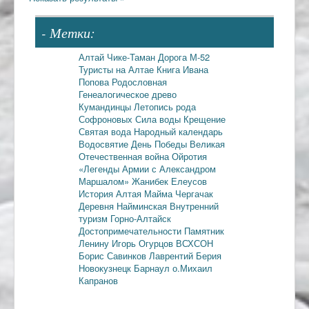
- Метки:
Алтай
Чике-Таман
Дорога М-52
Туристы на Алтае
Книга Ивана
Попова
Родословная
Генеалогическое древо
Кумандинцы
Летопись рода
Софроновых
Сила воды
Крещение
Святая вода
Народный календарь
Водосвятие
День Победы
Великая
Отечественная война
Ойротия
«Легенды Армии с Александром
Маршалом»
Жанибек Елеусов
История Алтая
Майма
Чергачак
Деревня Найминская
Внутренний
туризм
Горно-Алтайск
Достопримечательности
Памятник
Ленину
Игорь Огурцов
ВСХСОН
Борис Савинков
Лаврентий Берия
Новокузнецк
Барнаул
о.Михаил
Капранов