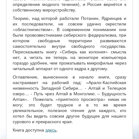
определение модного течения), и Россия вернётся к
собственному мироустройству.
Теорию, над которой работали Потанин, Ядринцев и
их последователи, не совсем удачно окрестили
«областничеством». В современном понимании они
были провозвестниками сибирского федерализма, при
котором свободные территории развиваются
самостоятельно внутри свободного государства.
Пересказывать книгу «Сибирь как колония» смысла
нет, а читать ее теперь на мониторе компьютера
гораздо удобнее, чем проматывать микрофильм через
читальный аппарат от одного кадра к другому.
Оглавление, вынесенное в начало книги, сразу
настраивает на рабочий лад: «Арало-Каспийская
низменность Западной Сибири… - Алтай и Телецкое
озеро… - Путь чрез Алтай в Монголию. – Будущность
Алтая». Пожелать «приятного просмотра» никак не
могу; это будет трудное и в то же время
увлекательное, полезное чтение для каждого, кто
хотел бы видеть совсем другое будущее для нашего
сурового и прекрасного края.
Книга доступна
здесь
.