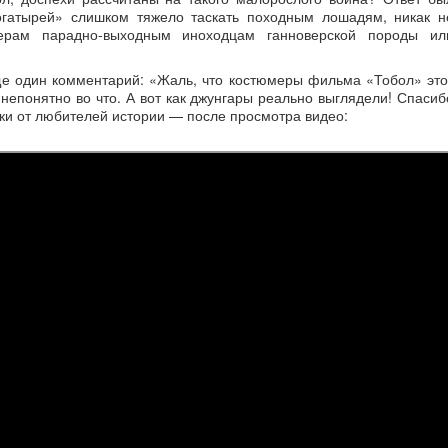
огатырей» слишком тяжело таскать походным лошадям, никак н
ерам парадно-выходным иноходцам ганноверской породы ил
ще один комментарий: «Жаль, что костюмеры фильма «Тобол» это
непонятно во что. А вот как джунгары реально выглядели! Спасиб
и от любителей истории — после просмотра видео: