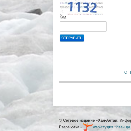
Код:
ОТПРАВИТЬ
О 
©
Сетевое издание «Хан-Алтай: Инфо
Разработка -
web-студия "Иван да