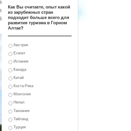
а
Как Вы считаете, опыт какой
л
из зарубежных стран
подходит больше всего для
й
развития туризма в Горном
Алтае?
Австрия
Египет
Испания
Канада
Китай
Коста-Рика
Монголия
Непал
Танзания
Тайланд
Турция