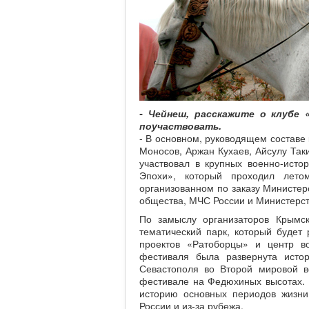
- Чейнеш, расскажите о клубе 
поучаствовать.
- В основном, руководящем составе
Моносов, Аржан Кухаев, Айсулу Так
участвовал в крупных военно-ист
Эпохи», который проходил лето
организованном по заказу Министер
общества, МЧС России и Министерс
По замыслу организаторов Крымс
тематический парк, который будет 
проектов «Ратоборцы» и центр во
фестиваля была развернута исто
Севастополя во Второй мировой во
фестивале на Федюхиных высотах. 
историю основных периодов жизни
России и из-за рубежа.