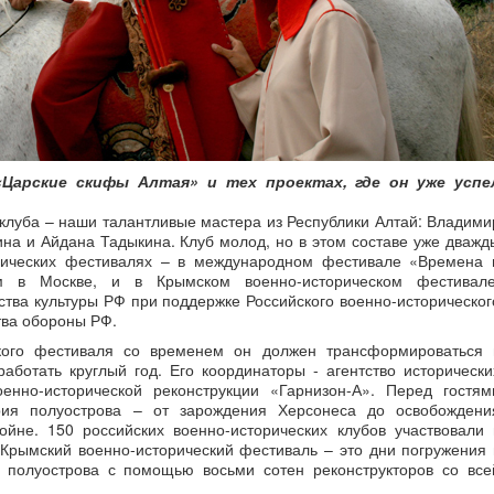
«Царские скифы Алтая» и тех проектах, где он уже успе
 клуба – наши талантливые мастера из Республики Алтай: Владими
ина и Айдана Тадыкина. Клуб молод, но в этом составе уже дважд
орических фестивалях – в международном фестивале «Времена 
м в Москве, и в Крымском военно-историческом фестивале
ства культуры РФ при поддержке Российского военно-историческог
тва обороны РФ.
кого фестиваля со временем он должен трансформироваться 
работать круглый год. Его координаторы - агентство исторически
енно-исторической реконструкции «Гарнизон-А». Перед гостям
рия полуострова – от зарождения Херсонеса до освобождени
йне. 150 российских военно-исторических клубов участвовали 
Крымский военно-исторический фестиваль – это дни погружения 
 полуострова с помощью восьми сотен реконструкторов со все