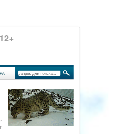
12+
РА
,
т