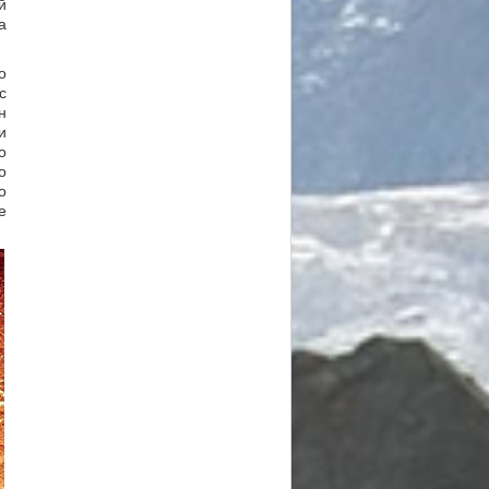
й
а
о
с
н
и
о
о
о
е