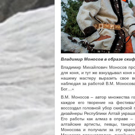
Владимир Моносов в образе скиф
Владимир Михайлович Моносов пров
для коня, и тут же взнуздывал коня
нашему мастеру выразить свое в
наблюдая за работой В.М. Моносова,
Бог…»
В.М. Моносов – автор множества г
каждое его творение на фестива
воссоздал головной убор скифской 
дизайнеры Республики Алтай украша
Его работы как алмаз в оправе –
алтайские артисты, певцы, танц
Моносова и получали за эту красо
Моносова вдохновлялись дизайнеры 