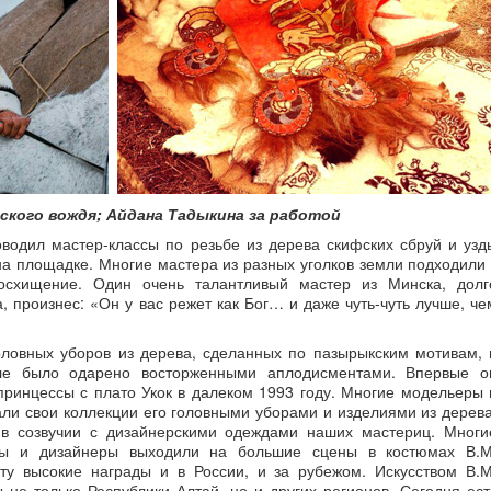
ского вождя; Айдана Тадыкина за работой
одил мастер-классы по резьбе из дерева скифских сбруй и узд
 на площадке. Многие мастера из разных уголков земли подходили 
осхищение. Один очень талантливый мастер из Минска, долг
 произнес: «Он у вас режет как Бог… и даже чуть-чуть лучше, че
оловных уборов из дерева, сделанных по пазырыкским мотивам, 
ле было одарено восторженными аплодисментами. Впервые о
принцессы с плато Укок в далеком 1993 году. Многие модельеры 
ли свои коллекции его головными уборами и изделиями из дерева
 в созвучии с дизайнерскими одеждами наших мастериц. Многи
оры и дизайнеры выходили на большие сцены в костюмах В.М
ту высокие награды и в России, и за рубежом. Искусством В.М
не только Республики Алтай, но и других регионов. Сегодня ест