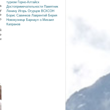
туризм
Горно-Алтайск
а
Достопримечательности
Памятник
у
Ленину
Игорь Огурцов
ВСХСОН
е
Борис Савинков
Лаврентий Берия
ю
Новокузнецк
Барнаул
о.Михаил
Капранов
й
е
и