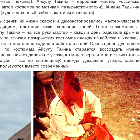
итье, чеканка), Айсулу Такина – народный мастер Российско
 автор костюмов по мотивам пазырыкской эпохи), Айдана Тадыкин
(художественный войлок, картины из шерсти).
 сценки из жизни скифов и демонстрировались мастер-классы п
дициям, плетение кожи, седлание коней. Гости знакомились 
улу Такина – на все руки мастер – каждый день радовала крымча
а по эскизам пазырыкских костюмов одежду из войлока и хлопка, 
ее, а постоянно ходили и работали в ней. Очень ценно для нашег
ер по костюмам Айсулу Такина старается воссоздать именн
ие возникает далеко не у каждого модельера, и многие шьют тольк
клубе – все по-настоящему: одежда, домашняя утварь, рабочи
пользуются вместо современных.