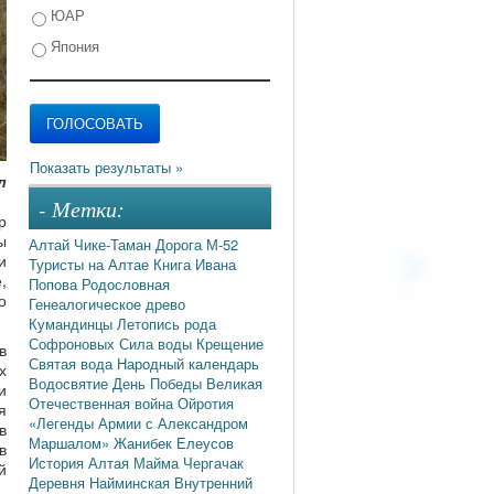
ЮАР
Япония
л
- Метки:
р
ы
Алтай
Чике-Таман
Дорога М-52
и
Туристы на Алтае
Книга Ивана
,
Попова
Родословная
о
Генеалогическое древо
Кумандинцы
Летопись рода
Софроновых
Сила воды
Крещение
в
Святая вода
Народный календарь
х
Водосвятие
День Победы
Великая
и
Отечественная война
Ойротия
я
«Легенды Армии с Александром
в
Маршалом»
Жанибек Елеусов
в
История Алтая
Майма
Чергачак
й
Деревня Найминская
Внутренний