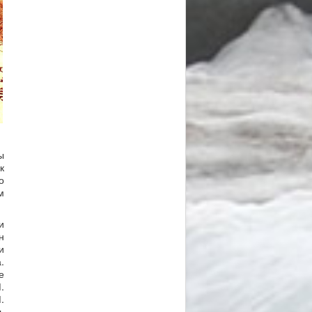
ы
к
о
м
и
н
и
.
е
.
.
ь