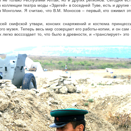
 коллекции театра моды «Эдегей» в cоседней Туве, есть и другие 
 Монголии. Я считаю, что В.М. Моносов – первый, кто оживил эт
всей скифской утвари, конских снаряжений и костюма принцесс
ого музея. Теперь весь мир созерцает его работы-копии, и он сам 
 легко воссоздает то, что было в древности, и «транслирует» это 