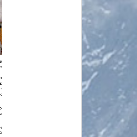
в
а
в
к
е
х
о
м
и
й