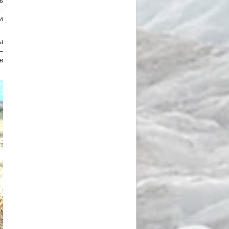
–
и
ы
–
в