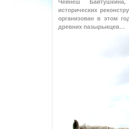
Чейнеш Байтушкина
исторических реконстр
организован в этом го
древних пазырыкцев…