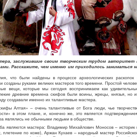
стера, заслужившие своим творческим трудом авторитет 
лами. Расскажите, чем именно им приходилось заниматься н
лия, что были найдены в процессе археологических раскопок 
и созданы руками великих мастеров того времени. Простой челове
ные вещи, которые мы сегодня воспринимаем как удивительны
лекие древние времена скифов были воины, жрецы, князья, но и
жду создавали именно их талантливые мастера.
скифы Алтая» – очень талантливые от Бога люди, чье творчеств
ости» в этом плане, и, конечно же, это является подтверждение
ера являлись не обычными людьми в обществе.
ба являются мастера: Владимир Михайлович Моносов – историк 
, плетение по коже), Аржан Кухаев – народный мастер Российско