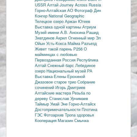
USSR
Алтай
Journey Across Russia
Горно-Алтайская АО
Фотограф Дин
Конгер
National Geographic
Телецкое озеро
Аржан Ютеев
Выставка одной картины
Атриум
Музей имени А.В. Анохина
Рашид
Зиатдинов
Акрил
Огненный мир
Эл
Ойын
Усть-Кокса
Майма
Разъезд
Живет такой парень
Р256
О
майминцах с любовью
Первозданная Россия
Республика
Алтай
Снежный барс
Лебединое
озеро
Национальный музей РА
Выставка Елены Ерохиной
Джазовое старое трио
Собрание
сочинений
Игорь Дмитриев
Алтайские мастера
Резьба по
дереву
Станислав Урчимаев
Таймыр
Умай Эне
Горно-Алтайск
Достопримечательности
Плотина
ГЭС
Фотоархив
Тропа здоровья
Кооперация
Магазин Смычка