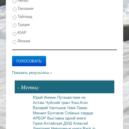
Непал
Танзания
Тайланд
Турция
ЮАР
Япония
- Метки:
Юрий Инякин
Путешествие по
Алтаю
Чуйский тракт
Кош-Агач
Валерий Чаптынов
Чике-Таман
Михаил Булгаков
Собачье сердце
АРБОР
Выставка одной книги
Горно-Алтайская ДХШ
Алексей
Дмитриев
Невидимые книги
Back in