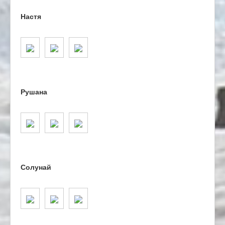
Настя
Рушана
Солунай