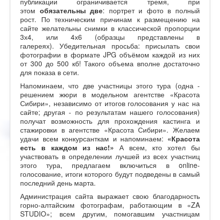
публикации ограничивается тремя, при
этом
обязательны две
: портрет и фото в полный
рост. По техническим причинам к размещению на
сайте желательны снимки в классической пропорции
3х4, или 4х6 (образцы представлены в
галереях). Убедительная просьба: присылать свои
фотографии в формате JPG объёмом каждой из них
от 300 до 500 кб! Такого объема вполне достаточно
для показа в сети.
Напоминаем, что две участницы этого тура (одна -
решением жюри в модельном агентстве «Красота
Сибири», независимо от итогов голосования у нас на
сайте; другая - по результатам нашего голосования)
получат возможность для прохождения кастинга и
стажировки в агентстве «Красота Сибири». Желаем
удачи всем конкурсанткам и напоминаем:
«Красота
есть в каждом из нас!»
А всем, кто хотел бы
участвовать в определении лучшей из всех участниц
этого тура, предлагаем включиться в online-
голосование, итоги которого будут подведены в самый
последний день марта.
Администрация сайта выражает свою благодарность
горно-алтайским фотографам, работающим в «ZA
STUDIO»; всем другим, помогавшим участницам