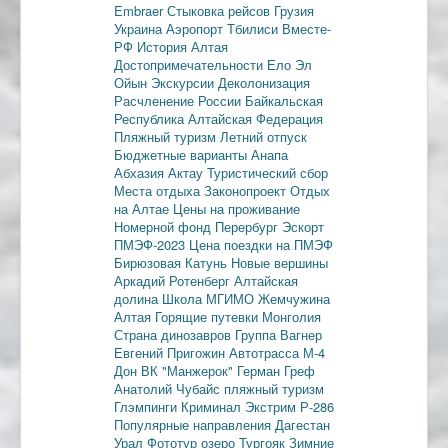
Embraer
Стыковка рейсов
Грузия
Украина
Аэропорт Тбилиси
Вместе-
РФ
История Алтая
Достопримечательности
Ело
Эл
Ойын
Экскурсии
Деколонизация
Расчленение России
Байкальская
Республика
Алтайская Федерация
Пляжный туризм
Летний отпуск
Бюджетные варианты
Анапа
Абхазия
Актау
Туристический сбор
Места отдыха
Законопроект
Отдых
на Алтае
Цены на проживание
Номерной фонд
Перербург
Эскорт
ПМЭФ-2023
Цена поездки на ПМЭФ
Бирюзовая Катунь
Новые вершины
Аркадий Ротенберг
Алтайская
долина
Школа МГИМО
Жемчужина
Алтая
Горящие путевки
Монголия
Страна динозавров
Группа Вагнер
Евгений Пригожин
Автотрасса М-4
Дон
ВК "Манжерок"
Герман Греф
Анатолий Чубайс
пляжный туризм
Глэмпинги
Криминал
Экстрим
Р-286
Популярные направления
Дагестан
Урал
Фототур
озеро Тургояк
Зимние