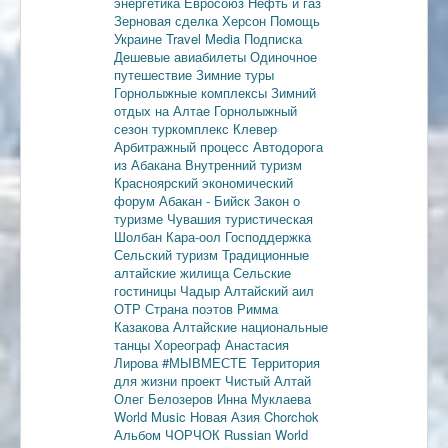
энергетика
Евросоюз
Нефть и газ
Зерновая сделка
Херсон
Помощь
Украине
Travel Media
Подписка
Дешевые авиабилеты
Одиночное
путешествие
Зимние туры
Горнолыжные комплексы
Зимний
отдых на Алтае
Горнолыжный
сезон
туркомплекс Клевер
Арбитражный процесс
Автодорога
из Абакана
Внутренний туризм
Красноярский экономический
форум
Абакан - Бийск
Закон о
туризме
Чувашия туристическая
Шолбан Кара-оол
Господдержка
Сельский туризм
Традиционные
алтайские жилища
Сельские
гостиницы
Чадыр
Алтайский аил
ОТР
Страна поэтов
Римма
Казакова
Алтайские национальные
танцы
Хореограф Анастасия
Лирова
#МЫВМЕСТЕ
Территория
для жизни
проект Чистый Алтай
Олег Белозеров
Инна Муклаева
World Music
Новая Азия
Chorchok
Альбом ЧОРЧОК
Russian World