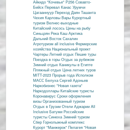
Айкидо
"Кочевье"
Р256
Совавто-
Бийск
Перевал Канас
Урумчи
Цагааннуур
Переход Даян
Ташанта
Чехия
Карловы Вары
Курортный
туризм
Велнес-выходные
Китайский лосось
Цены на рыбу
Синьцзян
Река Каш
Арктика
Дальний Восток
Сахалин
Агротуризм
all inclusive
Фермерские
хозяйства
Национальный проект
Чартеры
Летний отдых
Пешие туры
Поездка в горы
Отдых за рубежом
Зимний отдых
Каникулы в Египте
Пляжный отдых
Цена летних туров
MITT-2023
Прорыв года
Исполком
МАСС
Белуха
Сергей Адоньев
Наркобизнес
"Новая газета"
Наркодоллары
Китайские туристы
Коронавирус
Сроки оформления
визы
Организованный туризм
Отдых в Грузии
Отели Аджарии
All
Inclusive
Батуми
Российские
туристы
Синюха
Зимний туризм
Сбер
Горнолыжный комплекс
Курорт "Манжерок"
Пелагея
"Новая