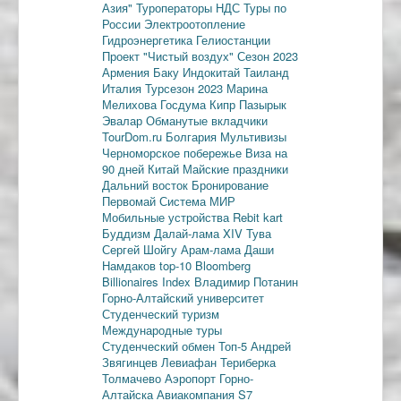
Азия"
Туроператоры
НДС
Туры по
России
Электроотопление
Гидроэнергетика
Гелиостанции
Проект "Чистый воздух"
Сезон 2023
Армения
Баку
Индокитай
Таиланд
Италия
Турсезон 2023
Марина
Мелихова
Госдума
Кипр
Пазырык
Эвалар
Обманутые вкладчики
TourDom.ru
Болгария
Мультивизы
Черноморское побережье
Виза на
90 дней
Китай
Майские праздники
Дальний восток
Бронирование
Первомай
Система МИР
Мобильные устройства
Rebit kart
Буддизм
Далай-лама XIV
Тува
Сергей Шойгу
Арам-лама
Даши
Намдаков
top-10
Bloomberg
Billionaires Index
Владимир Потанин
Горно-Алтайский университет
Студенческий туризм
Международные туры
Студенческий обмен
Топ-5
Андрей
Звягинцев
Левиафан
Териберка
Толмачево
Аэропорт Горно-
Алтайска
Авиакомпания S7