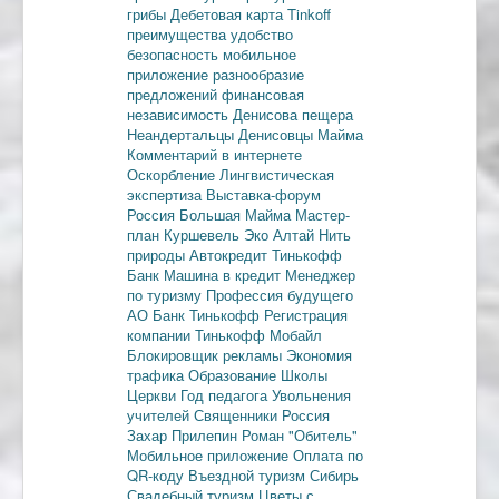
грибы
Дебетовая карта
Tinkoff
преимущества
удобство
безопасность
мобильное
приложение
разнообразие
предложений
финансовая
независимость
Денисова пещера
Неандертальцы
Денисовцы
Майма
Комментарий в интернете
Оскорбление
Лингвистическая
экспертиза
Выставка-форум
Россия
Большая Майма
Мастер-
план
Куршевель
Эко Алтай Нить
природы
Автокредит
Тинькофф
Банк
Машина в кредит
Менеджер
по туризму
Профессия будущего
АО Банк Тинькофф
Регистрация
компании
Тинькофф Мобайл
Блокировщик рекламы
Экономия
трафика
Образование
Школы
Церкви
Год педагога
Увольнения
учителей
Священники
Россия
Захар Прилепин
Роман "Обитель"
Мобильное приложение
Оплата по
QR-коду
Въездной туризм
Сибирь
Свадебный туризм
Цветы с