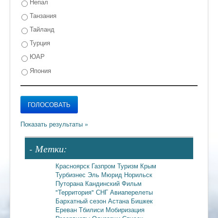
Непал
Танзания
Тайланд
Турция
ЮАР
Япония
- Метки:
Красноярск
Газпром
Туризм
Крым
Турбизнес
Эль Мюрид
Норильск
Путорана
Кандинский
Фильм
"Территория"
СНГ
Авиаперелеты
Бархатный сезон
Астана
Бишкек
Ереван
Тбилиси
Мобиризация