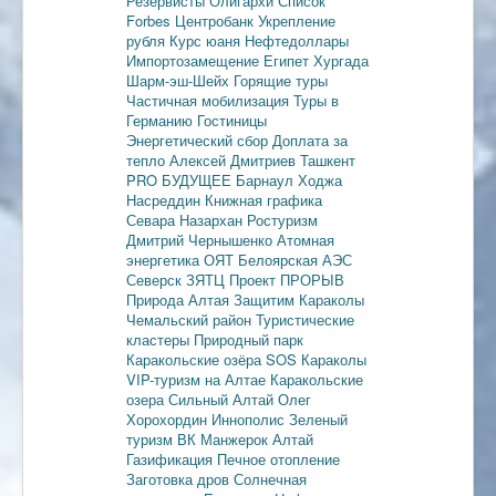
Резервисты
Олигархи
Список
Forbes
Центробанк
Укрепление
рубля
Курс юаня
Нефтедоллары
Импортозамещение
Египет
Хургада
Шарм-эш-Шейх
Горящие туры
Частичная мобилизация
Туры в
Германию
Гостиницы
Энергетический сбор
Доплата за
тепло
Алексей Дмитриев
Ташкент
PRO БУДУЩЕЕ
Барнаул
Ходжа
Насреддин
Книжная графика
Севара Назархан
Ростуризм
Дмитрий Чернышенко
Атомная
энергетика
ОЯТ
Белоярская АЭС
Северск
ЗЯТЦ
Проект ПРОРЫВ
Природа Алтая
Защитим Караколы
Чемальский район
Туристические
кластеры
Природный парк
Каракольские озёра
SOS Караколы
VIP-туризм на Алтае
Каракольские
озера
Сильный Алтай
Олег
Хорохордин
Иннополис
Зеленый
туризм
ВК Манжерок
Алтай
Газификация
Печное отопление
Заготовка дров
Солнечная