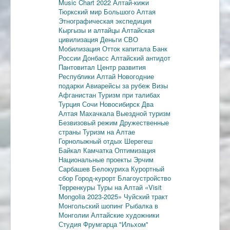
Music Chart 2022
Алтай-кижи
Тюркский мир Большого Алтая
Этнографическая экспедиция
Кыргызы и алтайцы
Алтайская
цивилизация
Деньги
СВО
Мобилизация
Отток капитала
Банк
России
Донбасс
Алтайский антидот
Пантовитал
Центр развития
Республики Алтай
Новогодние
подарки
Авиарейсы за рубеж
Визы
Афганистан
Туризм при талибах
Турция
Сочи
Новосибирск
Два
Алтая
Махачкала
Выездной туризм
Безвизовый режим
Дружественные
страны
Туризм на Алтае
Горнолыжный отдых
Шерегеш
Байкал
Камчатка
Оптимизация
Национальные проекты
Эрчим
Сарбашев
Белокуриха
Курортный
сбор
Город-курорт
Благоустройство
Терренкуры
Туры на Алтай
«Visit
Mongolia 2023-2025»
Чуйский тракт
Монгольский шопинг
Рыбалка в
Монголии
Алтайские художники
Студия Фрумгарца
"Ильхом"